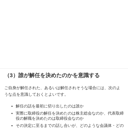
解任が決まった後は、株主総会議事録の内容を確認し、招集通知
の発送日付、議題の記載、出席株主の議決権数、賛成票の数など
を確認してください。株主であれば、会社法318条4項に基づき、
株主総会議事録の閲覧・謄写を請求できます。
株式を保有していない取締役の場合には、当然に同じ請求ができ
るとは限りません。その場合は、会社への任意開示の申入れや、
法的手続の中での証拠収集を検討することになります。
（3）誰が解任を決めたのかを意識する
ご自身が解任された、あるいは解任されそうな場合には、次のよ
うな点を意識しておくとよいです。
解任の話を最初に切り出したのは誰か
実際に取締役の解任を決めたのは株主総会なのか、代表取締
役の解職を決めたのは取締役会なのか
その決定に至るまでの話し合いが、どのような会議体・どの